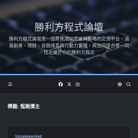
Skip
to
content
勝利方程式論壇
勝利方程式論壇是一個聚焦成功思維與策略的交流平台，涵
蓋創業、理財、自我成長與行動力實踐，與志同道合者一同
找出屬於你的勝利方程式
標籤:
冤親債主
Uncategorized