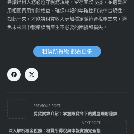
建議出租人務必遵守稅務規範，留存完整收據，並適當運
用相關費用扣除權益，確保申報的準確性和法律合規性。
如此一來，才能讓租賃收入更加穩定並符合稅務需求，避
免未來因申報錯誤而產生不必要的困擾和損失。
租賃所得稅 觀看更多
<span
PREVIOUS POST
class="nav-
房貸試算介紹：掌握限貸令下的購屋理財秘訣
subtitle
NEXT POST
screen-
深入解析租金稅務：租賃所得稅與申報實務完全指
reader-