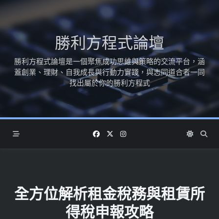
Skip
to
content
勝利方程式論壇
勝利方程式論壇是一個聚焦成功思維與策略的交流平台，涵
蓋創業、理財、自我成長與行動力實踐，與志同道合者一同
找出屬於你的勝利方程式
全方位解析租金稅務與租賃所
得稅申報攻略