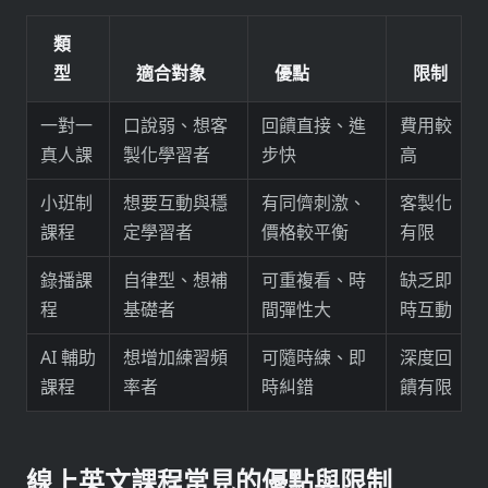
類
型
適合對象
優點
限制
一對一
口說弱、想客
回饋直接、進
費用較
真人課
製化學習者
步快
高
小班制
想要互動與穩
有同儕刺激、
客製化
課程
定學習者
價格較平衡
有限
錄播課
自律型、想補
可重複看、時
缺乏即
程
基礎者
間彈性大
時互動
AI 輔助
想增加練習頻
可隨時練、即
深度回
課程
率者
時糾錯
饋有限
線上英文課程常見的優點與限制