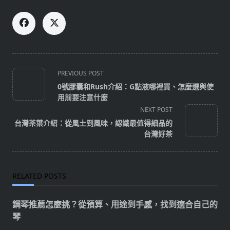
<span
PREVIOUS POST
class="nav-
0號膠囊和Rush介紹：G點液哪裡買、怎麼選與使
subtitle
用前要注意什麼
screen-
NEXT POST
reader-
台灣茶葉介紹：從風土到風味，認識最值得細品的
text">Page</span>
台灣好茶
RELATED POSTS
鋼琴推薦怎麼挑？從預算、用途到手感，找到適合自己的
琴