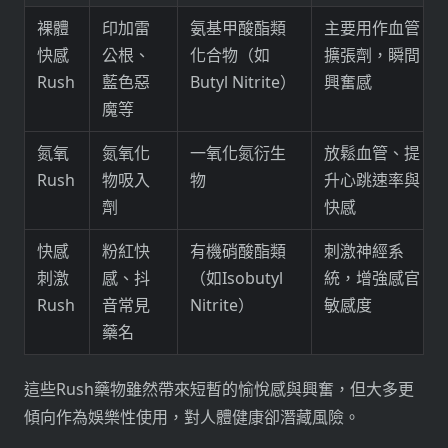
裸體
印加雷
氨基甲酸酯類
主要用作血管
快感
公根、
化合物（如
擴張劑，瞬間
Rush
藍色惡
Butyl Nitrite）
興奮感
魔等
氮氧
氮氧化
一氧化氮衍生
放鬆血管、提
Rush
物吸入
物
升心跳速率與
劑
快感
快感
粉紅快
有機硝酸酯類
刺激神經系
刺激
感、抖
（如Isobutyl
統，增強感官
Rush
音常見
Nitrite）
敏感度
藥名
這些Rush藥物雖然帶來短暫的愉悅感與興奮，但大多更
傾向作為娛樂性使用，對人體健康卻潛藏風險。