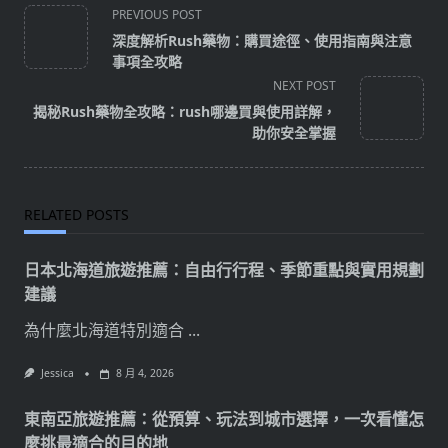
<span
PREVIOUS POST
class="nav-
深度解析Rush藥物：購買途徑、使用指南與注意
subtitle
事項全攻略
screen-
NEXT POST
reader-
揭秘Rush藥物全攻略：rush哪邊買與使用詳解，
text">Page</span>
助你安全掌握
RELATED POSTS
日本北海道旅遊推薦：自由行行程、季節重點與實用規劃
建議
為什麼北海道特別適合
...
Jessica
8 月 4, 2026
東南亞旅遊推薦：從預算、玩法到城市選擇，一次看懂怎
麼挑最適合的目的地