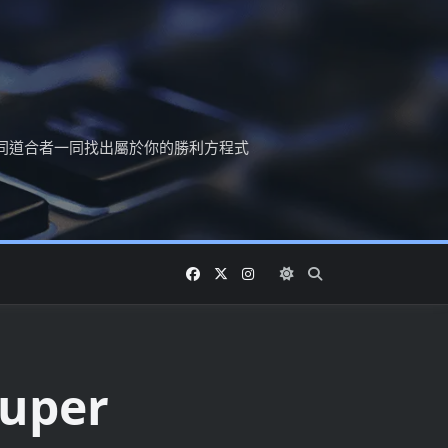
同道合者一同找出屬於你的勝利方程式
per