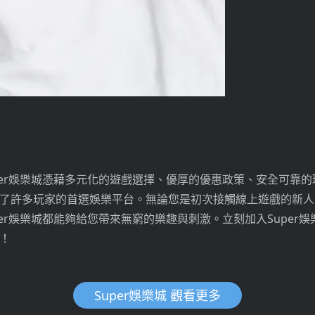
per娛樂城憑藉多元化的遊戲選擇、優厚的優惠政策、安全可靠
了許多玩家的首選娛樂平台。無論您是初次接觸線上遊戲的新人
per娛樂城都能夠給您帶來無窮的樂趣與刺激。立刻加入Super
！
Super娛樂城 觀看更多