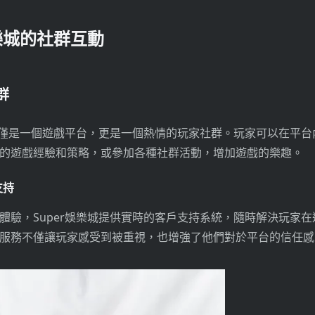
娛樂城的社群互動
群
城不僅是一個遊戲平台，更是一個熱情的玩家社群。玩家可以在平
的遊戲經驗和策略，或參加各種社群活動，增加遊戲的樂趣。
支持
體驗，Super娛樂城提供實時的客戶支持系統，隨時解決玩家
服務不僅讓玩家感受到被重視，也增強了他們對於平台的信任感