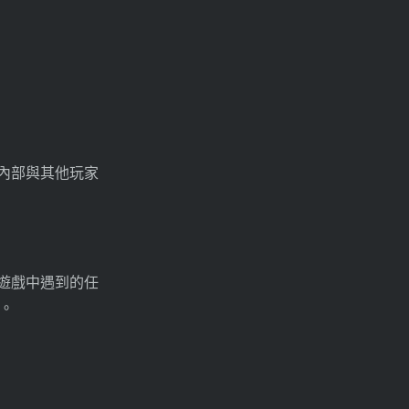
台內部與其他玩家
在遊戲中遇到的任
。