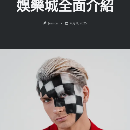
娛樂城全面介紹
Jessica
4 月 8, 2025