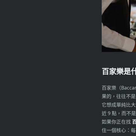
百家樂是
百家樂（Bac
果的，往往不是
它想成單純比大
近 9 點，而不
如果你正在找
住一個核心：每