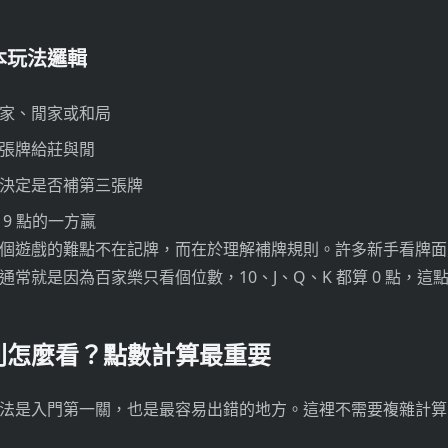
本玩法邏輯
家、閒家或和局
張牌給莊與閒
決定是否補第三張牌
 9 點的一方贏
個遊戲的難點不在記牌，而在於理解補牌規則。許多新手看牌面
通常就是因為百家樂只看個位數，10、J、Q、K 都算 0 點，這
則怎麼看？點數計算最重要
法是入門第一關，也是最容易出錯的地方。這裡不需要複雜計算