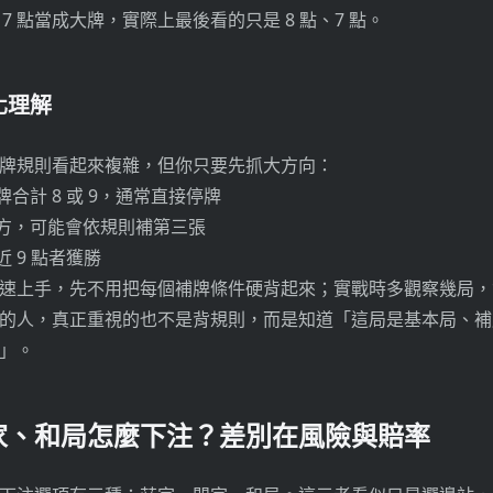
、17 點當成大牌，實際上最後看的只是 8 點、7 點。
化理解
牌規則看起來複雜，但你只要先抓大方向：
牌合計 8 或 9，通常直接停牌
一方，可能會依規則補第三張
近 9 點者獲勝
速上手，先不用把每個補牌條件硬背起來；實戰時多觀察幾局，
的人，真正重視的也不是背規則，而是知道「這局是基本局、補
」。
家、和局怎麼下注？差別在風險與賠率