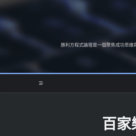
Skip
to
content
勝利方程式論壇是一個聚焦成功思維
百家