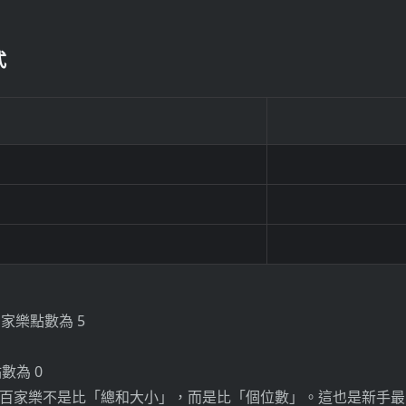
式
5，百家樂點數為 5
，點數為 0
百家樂不是比「總和大小」，而是比「個位數」。這也是新手最