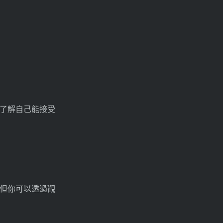
了解自己能接受
但你可以透過觀