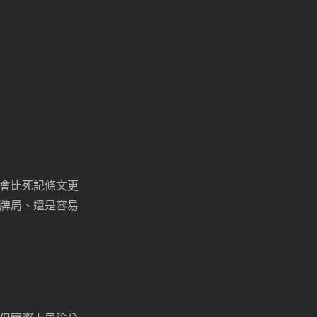
會比死記條文更
牌局、還是容易