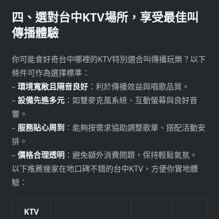
四、選對台中KTV場所，享受最佳叫
傳播體驗
你可能會好奇台中哪裡的KTV特別適合叫傳播玩樂？以下
條件可作為選擇標準：
–
環境寬敞且隔音良好
：利於傳播效益與唱歌品質。
–
設備先進多元
：如雙麥克風系統、互動螢幕與良好音
響。
–
服務貼心周到
：能夠按需求協助調整歌單、搭配活動安
排。
–
價格合理透明
：避免額外消費問題，保持輕鬆氣氛。
以下推薦幾家在地口碑不錯的台中KTV，方便你實地體
驗：
KTV