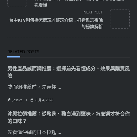
subtitle
次看懂
screen-
NEXT POST
reader-
台中KTV叫傳播怎麼玩才好玩介紹：打造難忘夜晚
text">Page</span>
的秘訣解析
RELATED POSTS
男性產品威而鋼推薦：選擇前先看懂成分、效果與購買風
險
威而鋼推薦前，先弄懂
...
Jessica
8 月 4, 2026
沖繩拉麵推薦：從豬骨、雞白湯到鹽味，怎麼選才符合你
的口味？
先看懂沖繩的日本拉麵
...