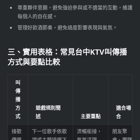
尊重夥伴意願，避免強迫參與或不適當的互動，維護
每個人的自在感。
管理好飲酒節奏，避免過度影響表現與氣氛。
三、實用表格：常見台中KTV叫傳播
方式與要點比較
叫
傳
播
方
遊戲規則簡
適合場
式
述
主要重點
合
接歌
下一位歌手依歌
流暢銜接，
朋友聚
傳唱
詞或主題接唱下
氣氛活躍
會、團隊