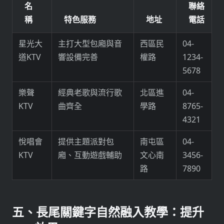
名
聯絡
稱
特色服務
地址
電話
星光大
主打大型包廂與音
西區民
04-
道KTV
響設備完善
權路
1234-
5678
樂聲
經典老歌與流行歌
北區進
04-
KTV
曲齊全
學路
8765-
4321
悅唱會
提供主題派對包
南屯區
04-
KTV
廂、互動遊戲輔助
文心南
3456-
路
7890
五、長尾關鍵字自然融入教學：提升