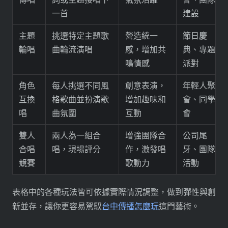
一首
建設
主題
挑選特定主題歌
營造統一
節日慶
輪唱
曲輪流演唱
感，增加共
典、專題
鳴情感
派對
角色
每人挑選不同風
創意表演，
年輕人聚
互換
格歌曲並扮演歌
增加趣味和
會、同學
唱
曲氛圍
互動
會
雙人
兩人為一組合
增強團隊合
公司尾
合唱
唱，現場評分
作，激發唱
牙、團隊
競賽
歌動力
活動
表格中的各種玩法皆可依據實際情況調整，做到彈性與創
新並存，讓你更容易駕馭
台中傳播怎麼玩
這門藝術。