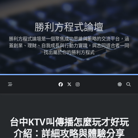
Skip
to
content
勝利方程式論壇
勝利方程式論壇是一個聚焦成功思維與策略的交流平台，涵
蓋創業、理財、自我成長與行動力實踐，與志同道合者一同
找出屬於你的勝利方程式
台中KTV叫傳播怎麼玩才好玩
介紹：詳細攻略與體驗分享