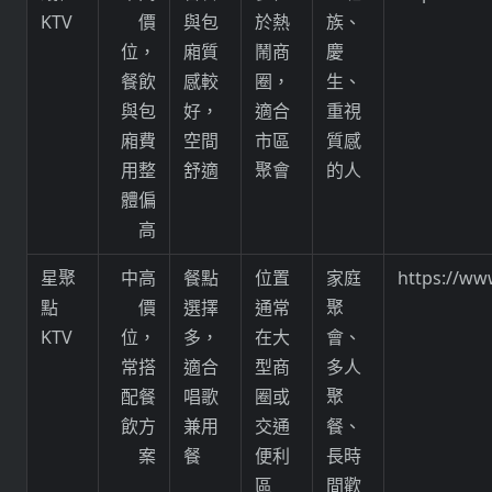
KTV
價
與包
於熱
族、
位，
廂質
鬧商
慶
餐飲
感較
圈，
生、
與包
好，
適合
重視
廂費
空間
市區
質感
用整
舒適
聚會
的人
體偏
高
星聚
中高
餐點
位置
家庭
https://ww
點
價
選擇
通常
聚
KTV
位，
多，
在大
會、
常搭
適合
型商
多人
配餐
唱歌
圈或
聚
飲方
兼用
交通
餐、
案
餐
便利
長時
區
間歡