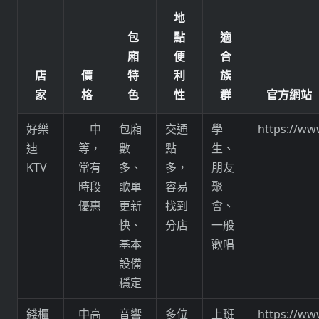
地
包
點
適
廂
便
合
店
價
特
利
族
家
格
色
性
群
官方網站
好樂
中
包廂
交通
學
https://ww
迪
等，
數
點
生、
KTV
常有
多、
多，
朋友
時段
歌單
容易
聚
優惠
更新
找到
會、
快、
分店
一般
基本
歡唱
設備
穩定
錢櫃
中高
音響
多位
上班
https://ww