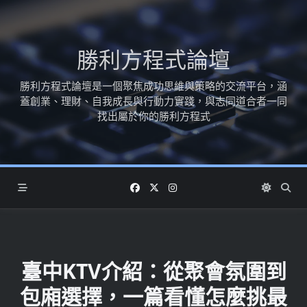
Skip
to
content
勝利方程式論壇
勝利方程式論壇是一個聚焦成功思維與策略的交流平台，涵
蓋創業、理財、自我成長與行動力實踐，與志同道合者一同
找出屬於你的勝利方程式
臺中KTV介紹：從聚會氛圍到
包廂選擇，一篇看懂怎麼挑最