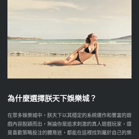
為什麼選擇朕天下娛樂城？
在眾多娛樂城中，朕天下以其穩定的系統運作和豐富的遊
戲內容脫穎而出，無論你是追求刺激的真人遊戲玩家，還
是喜歡策略投注的體育迷，都能在這裡找到屬於自己的樂