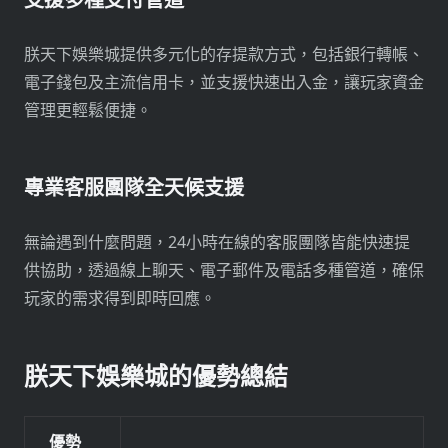
朕天下娛樂城提供多元化的存提款方式，包括銀行轉帳、
電子錢包及主流信用卡，並支援快速出入金，讓玩家資金
管理更輕鬆便捷。
專業客服團隊全天候支援
無論遇到什麼問題，24小時在線的客服團隊皆能快速提
供協助，透過線上聊天、電子郵件及電話多種管道，確保
玩家的需求得到即時回應。
朕天下娛樂城的優勢總結
優勢