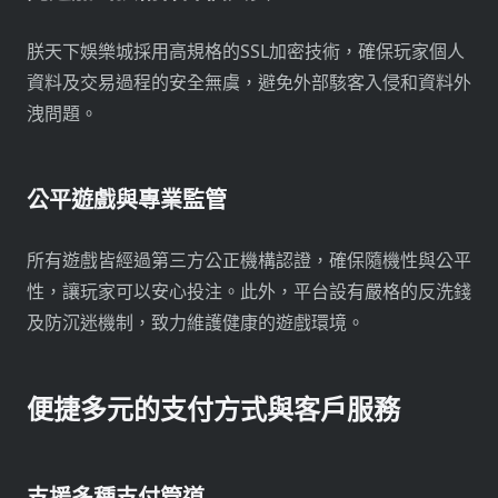
朕天下娛樂城採用高規格的SSL加密技術，確保玩家個人
資料及交易過程的安全無虞，避免外部駭客入侵和資料外
洩問題。
公平遊戲與專業監管
所有遊戲皆經過第三方公正機構認證，確保隨機性與公平
性，讓玩家可以安心投注。此外，平台設有嚴格的反洗錢
及防沉迷機制，致力維護健康的遊戲環境。
便捷多元的支付方式與客戶服務
支援多種支付管道