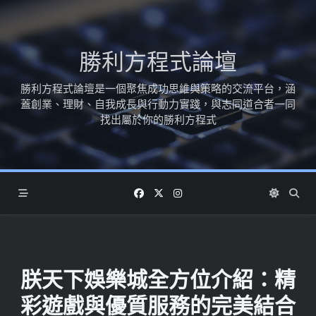
Skip
to
content
勝利方程式論壇
勝利方程式論壇是一個聚焦成功思維與策略的交流平台，涵
蓋創業、理財、自我成長與行動力實踐，與志同道合者一同
找出屬於你的勝利方程式
朕天下娛樂城全方位介紹：精
彩遊戲與優質服務的完美結合