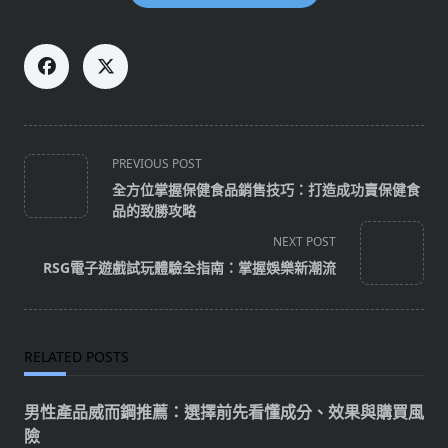
<span
PREVIOUS POST
class="nav-
全方位掌握保健食品銷售技巧：打造成功賣保健食
subtitle
品的致勝攻略
screen-
NEXT POST
reader-
RSG電子遊戲試玩體驗全指南：掌握娛樂新潮流
text">Page</span>
RELATED POSTS
男性產品威而鋼推薦：選擇前先看懂成分、效果與購買風
險