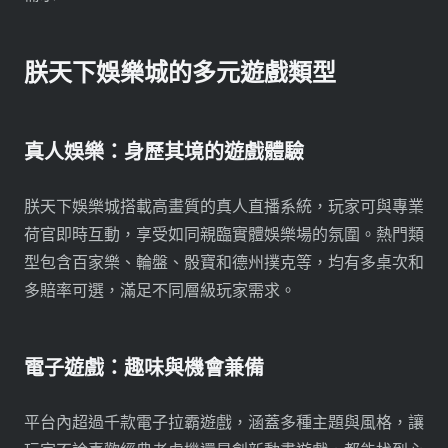
朕天下娛樂城的多元遊戲類型
真人娛樂：身歷其境的遊戲體驗
朕天下娛樂城搭載高畫質的真人直播系統，玩家可與專業
荷官即時互動，享受如同親臨實體娛樂場的氛圍。熱門類
型包含百家樂、輪盤、骰寶和德州撲克等，均有多桌次和
多賠率可選，滿足不同層級玩家需求。
電子遊戲：趣味與機會兼備
平台內超過千款電子拉霸遊戲，涵蓋多種主題與風格，讓