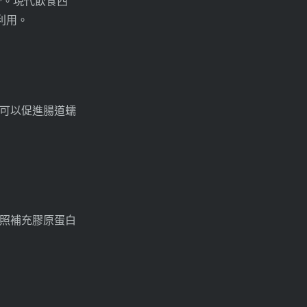
少。現代飲食西
利用。
可以促進腸道蠕
照補充膠原蛋白