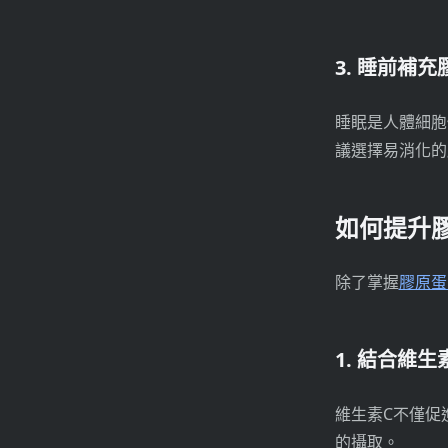
3. 睡前補
睡眠是人體細胞
議選擇易消化的
如何提升
除了掌握
膠原蛋
1. 結合維
維生素C不僅促
的攝取。