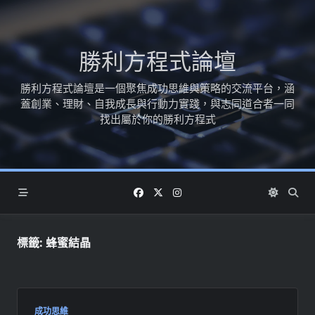
Skip
to
content
勝利方程式論壇
勝利方程式論壇是一個聚焦成功思維與策略的交流平台，涵
蓋創業、理財、自我成長與行動力實踐，與志同道合者一同
找出屬於你的勝利方程式
標籤:
蜂蜜結晶
成功思維