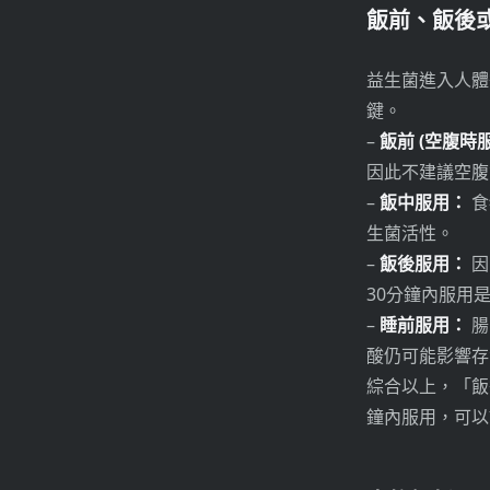
飯前、飯後
益生菌進入人體
鍵。
–
飯前 (空腹時
因此不建議空腹
–
飯中服用：
食
生菌活性。
–
飯後服用：
因
30分鐘內服用
–
睡前服用：
腸
酸仍可能影響存
綜合以上，「飯
鐘內服用，可以