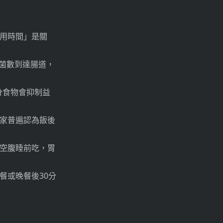
用時間」是關
菌數到達腸道，
分食物會抑制益
家普遍認為飯後
空腹睡前吃，胃
餐或晚餐後30分