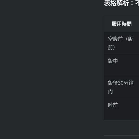
表格解析：
服用時間
空腹前（飯
前）
飯中
飯後30分鐘
內
睡前