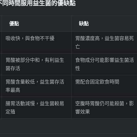
不同時間服用益生菌的優缺點
優點
缺點
吸收快，與食物不干擾
胃酸濃度高，益生菌容易死
亡
胃酸被部分中和，有利益生
食物成分可能影響益生菌活
菌存活
性
胃酸含量較低，益生菌存活
需配合固定飲食時間
率最高
腸胃活動減慢，益生菌較易
空腹時胃酸仍可能殺菌，影
定殖
響效果