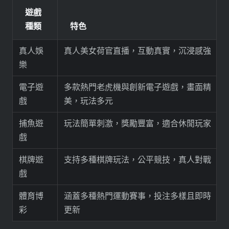
遊戲
種類
特色
真人娛
真人美女荷官直播，互動真實，沉浸感強
樂
電子遊
多款熱門老虎機與創新電子遊戲，畫面精
戲
美，玩法多元
捕魚遊
玩法簡單刺激，獎勵豐富，適合休閒玩家
戲
棋牌遊
支持多種棋牌玩法，公平競技，真人對戰
戲
體育博
涵蓋多種熱門運動賽事，投注多樣且即時
彩
更新