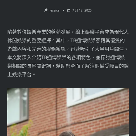
Jessica
7 月 18, 2025
隨著數位娛樂產業的蓬勃發展，線上娛樂平台成為現代人
休閒娛樂的重要選擇。其中，TB通博娛樂憑藉其優質的
遊戲內容和完善的服務系統，迅速吸引了大量用戶關注。
本文將深入介紹TB通博娛樂的各項特色，並探討通博娛
樂相關的長尾關鍵詞，幫助您全面了解這個備受矚目的線
上娛樂平台。