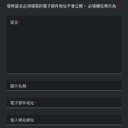
發佈留言必須填寫的電子郵件地址不會公開。
必填欄位標示為
*
留言
*
顯示名稱
*
電子郵件地址
*
個人網站網址