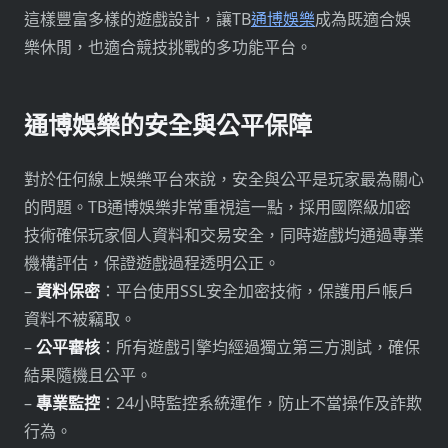
這樣豐富多樣的遊戲設計，讓TB
通博娛樂
成為既適合娛
樂休閒，也適合競技挑戰的多功能平台。
通博娛樂的安全與公平保障
對於任何線上娛樂平台來說，安全與公平是玩家最為關心
的問題。TB通博娛樂非常重視這一點，採用國際級加密
技術確保玩家個人資料和交易安全，同時遊戲均通過專業
機構評估，保證遊戲過程透明公正。
–
資料保密
：平台使用SSL安全加密技術，保護用戶帳戶
資料不被竊取。
–
公平審核
：所有遊戲引擎均經過獨立第三方測試，確保
結果隨機且公平。
–
專業監控
：24小時監控系統運作，防止不當操作及詐欺
行為。