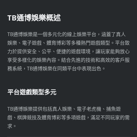
TB通博娛樂概述
TB通博娛樂是一個多元化的線上娛樂平台，涵蓋了真人
娛樂、電子遊戲、體育博彩等多種熱門遊戲類型。平台致
力於提供安全、公平、便捷的遊戲環境，讓玩家能夠放心
享受多樣化的娛樂內容。結合先進的技術和高效的客戶服
務系統，TB通博娛樂在同類平台中表現出色。
平台遊戲類型多元
TB通博娛樂提供包括真人娛樂、電子老虎機、捕魚遊
戲、棋牌競技及體育博彩等多項遊戲，滿足不同玩家的需
求。