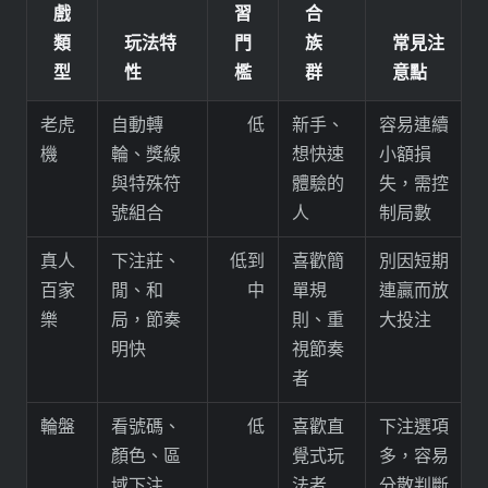
戲
習
合
類
玩法特
門
族
常見注
型
性
檻
群
意點
老虎
自動轉
低
新手、
容易連續
機
輪、獎線
想快速
小額損
與特殊符
體驗的
失，需控
號組合
人
制局數
真人
下注莊、
低到
喜歡簡
別因短期
百家
閒、和
中
單規
連贏而放
樂
局，節奏
則、重
大投注
明快
視節奏
者
輪盤
看號碼、
低
喜歡直
下注選項
顏色、區
覺式玩
多，容易
域下注
法者
分散判斷