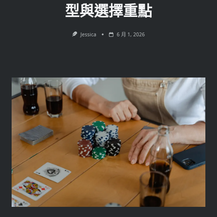
型與選擇重點
Jessica
6 月 1, 2026