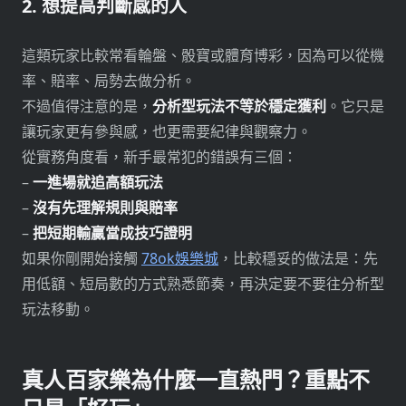
2. 想提高判斷感的人
這類玩家比較常看輪盤、骰寶或體育博彩，因為可以從機
率、賠率、局勢去做分析。
不過值得注意的是，
分析型玩法不等於穩定獲利
。它只是
讓玩家更有參與感，也更需要紀律與觀察力。
從實務角度看，新手最常犯的錯誤有三個：
–
一進場就追高額玩法
–
沒有先理解規則與賠率
–
把短期輸贏當成技巧證明
如果你剛開始接觸
78ok娛樂城
，比較穩妥的做法是：先
用低額、短局數的方式熟悉節奏，再決定要不要往分析型
玩法移動。
真人百家樂為什麼一直熱門？重點不