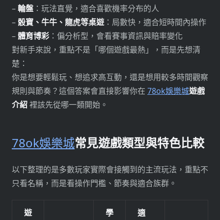
–
輪盤
：玩法直覺，適合喜歡機率分布的人
–
骰寶、牛牛、龍虎等桌遊
：局數快，適合短時間內操作
–
體育博彩
：偏分析型，會看賽事資訊與賠率變化
對新手來說，重點不是「哪個遊戲最熱」，而是先想清
楚：
你是想要輕鬆玩、想追求高互動，還是想用較多時間觀察
規則與節奏？這個答案會直接影響你在
78ok娛樂城
遊戲
介紹
裡該先從哪一類開始。
78ok娛樂城
常見遊戲類型與特色比較
以下整理的是多數玩家實際會接觸到的主流玩法，重點不
只看名稱，而是看操作門檻、節奏與適合族群。
遊
學
適