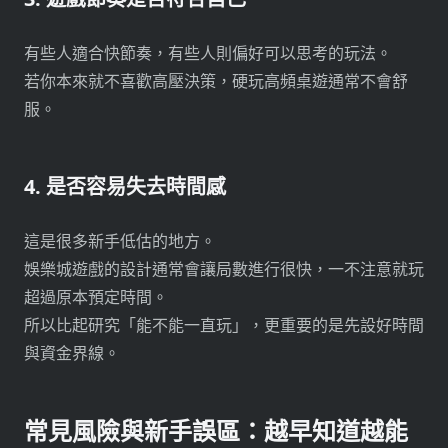
有些人適合快節奏，有些人則偏好可以思考的玩法。
若你本來就不喜歡高壓決策，硬玩高頻桌遊通常不會舒
服。
4. 是否容易失去時間感
這是很多新手低估的地方。
娛樂城遊戲的設計通常會讓局數進行很快，一不注意就玩
超過原本預定時間。
所以比起研究「能不能一直玩」，更重要的是先設好時間
與資金界線。
常見風險與新手誤區：越早知道越能