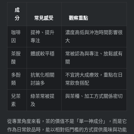
成
分
常見感受
觀察重點
咖啡
提神、提升
濃度高低與沖泡時間影響很
因
專注
大
茶胺
體感較平穩
常被認為與專注、放鬆感有
酸
關
多酚
抗氧化相關
不宜誇大成療效，重點在日
類
討論多
常飲食搭配
兒茶
綠茶常被提
與茶種、加工方式關係密切
素
及
從專業角度來看，茶的價值不是「單一神成分」，而是它
作為日常飲品時，能以相對低門檻的方式提供風味與功能